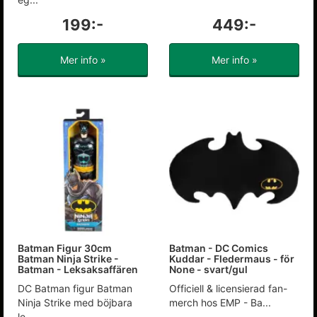
199:-
449:-
Mer info »
Mer info »
Batman Figur 30cm
Batman - DC Comics
Batman Ninja Strike -
Kuddar - Fledermaus - för
Batman - Leksaksaffären
None - svart/gul
DC Batman figur Batman
Officiell & licensierad fan-
Ninja Strike med böjbara
merch hos EMP - Ba...
le...