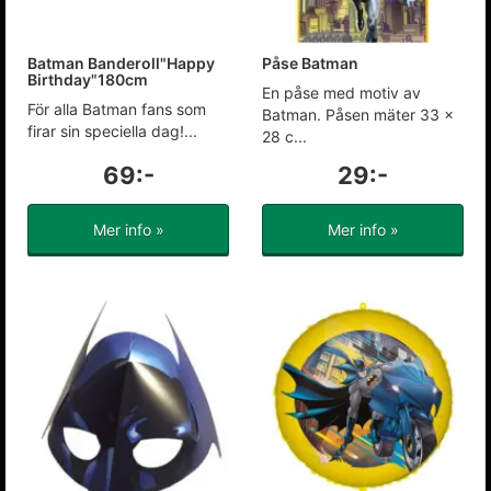
Batman Banderoll"Happy
Påse Batman
Birthday"180cm
En påse med motiv av
För alla Batman fans som
Batman. Påsen mäter 33 x
firar sin speciella dag!...
28 c...
69:-
29:-
Mer info »
Mer info »