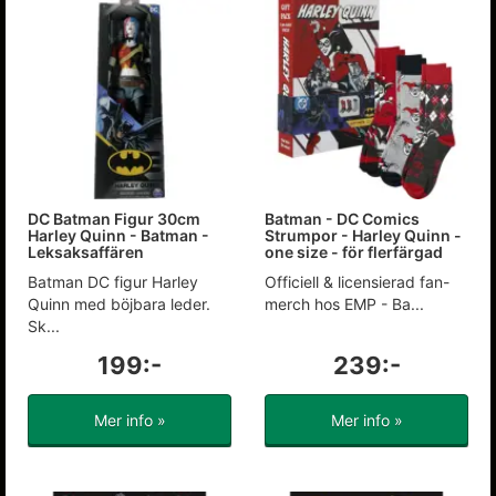
DC Batman Figur 30cm
Batman - DC Comics
Harley Quinn - Batman -
Strumpor - Harley Quinn -
Leksaksaffären
one size - för flerfärgad
Batman DC figur Harley
Officiell & licensierad fan-
Quinn med böjbara leder.
merch hos EMP - Ba...
Sk...
199:-
239:-
Mer info »
Mer info »