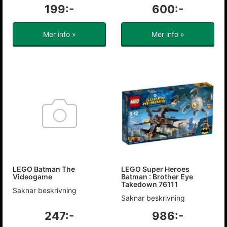
199:-
600:-
Mer info »
Mer info »
LEGO Batman The
LEGO Super Heroes
Videogame
Batman : Brother Eye
Takedown 76111
Saknar beskrivning
Saknar beskrivning
247:-
986:-