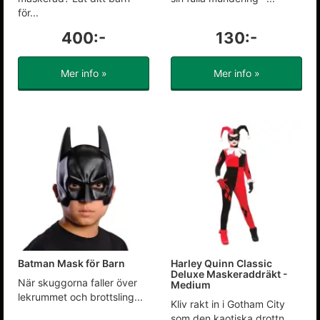
för...
400:-
130:-
Mer info »
Mer info »
Batman Mask för Barn
Harley Quinn Classic
Deluxe Maskeraddräkt -
När skuggorna faller över
Medium
lekrummet och brottsling...
Kliv rakt in i Gotham City
som den kaotiska drottn...