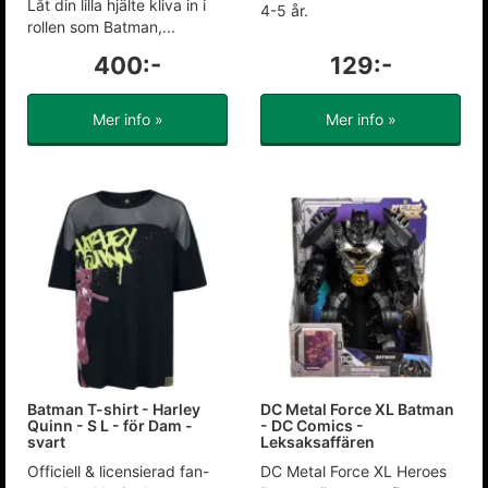
Låt din lilla hjälte kliva in i
4-5 år.
rollen som Batman,...
400:-
129:-
Mer info »
Mer info »
Batman T-shirt - Harley
DC Metal Force XL Batman
Quinn - S L - för Dam -
- DC Comics -
svart
Leksaksaffären
Officiell & licensierad fan-
DC Metal Force XL Heroes