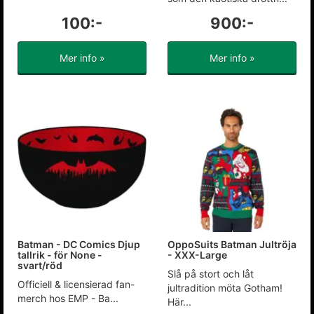
100:-
900:-
Mer info »
Mer info »
Batman - DC Comics Djup
OppoSuits Batman Jultröja
tallrik - för None -
- XXX-Large
svart/röd
Slå på stort och låt
Officiell & licensierad fan-
jultradition möta Gotham!
merch hos EMP - Ba...
Här...