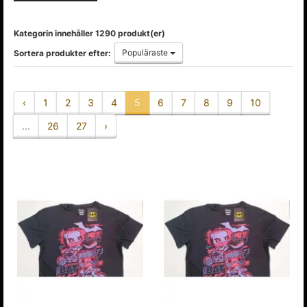
Kategorin innehåller 1290 produkt(er)
Populäraste
Sortera produkter efter:
‹
1
2
3
4
5
6
7
8
9
10
...
26
27
›