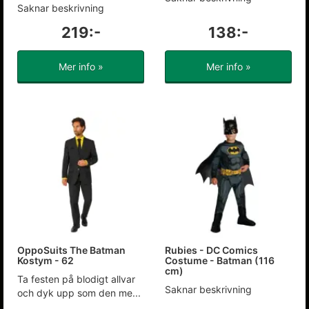
Saknar beskrivning
219:-
138:-
Mer info »
Mer info »
OppoSuits The Batman
Rubies - DC Comics
Kostym - 62
Costume - Batman (116
cm)
Ta festen på blodigt allvar
Saknar beskrivning
och dyk upp som den me...