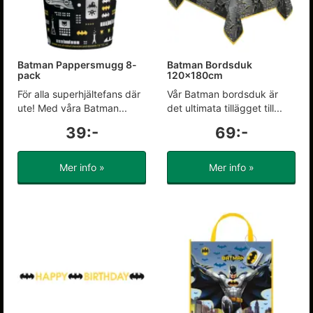
Batman Pappersmugg 8-
Batman Bordsduk
pack
120x180cm
För alla superhjältefans där
Vår Batman bordsduk är
ute! Med våra Batman...
det ultimata tillägget till...
39:-
69:-
Mer info »
Mer info »