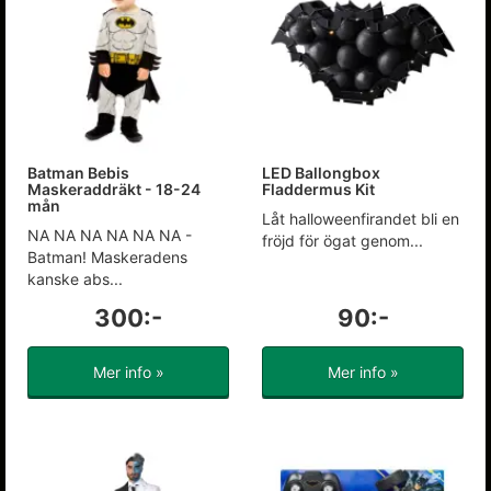
Batman Bebis
LED Ballongbox
Maskeraddräkt - 18-24
Fladdermus Kit
mån
Låt halloweenfirandet bli en
NA NA NA NA NA NA -
fröjd för ögat genom...
Batman! Maskeradens
kanske abs...
300:-
90:-
Mer info »
Mer info »