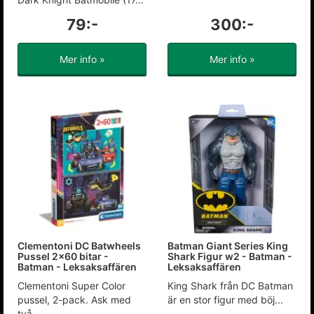
79:-
300:-
Mer info »
Mer info »
Clementoni DC Batwheels
Batman Giant Series King
Pussel 2x60 bitar -
Shark Figur w2 - Batman -
Batman - Leksaksaffären
Leksaksaffären
Clementoni Super Color
King Shark från DC Batman
pussel, 2-pack. Ask med
är en stor figur med böj...
två...