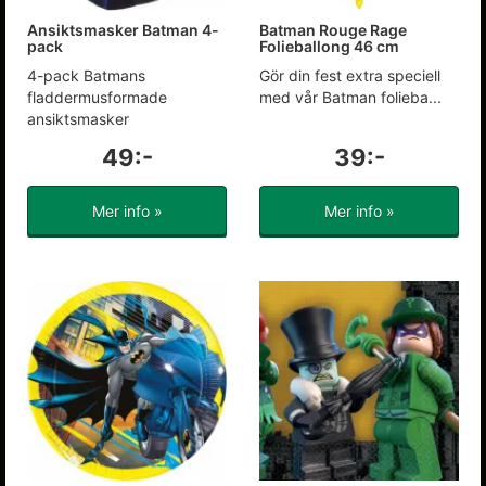
Ansiktsmasker Batman 4-
Batman Rouge Rage
pack
Folieballong 46 cm
4-pack Batmans
Gör din fest extra speciell
fladdermusformade
med vår Batman folieba...
ansiktsmasker
49:-
39:-
Mer info »
Mer info »