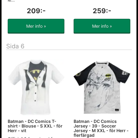
209:-
259:-
Mer info »
Mer info »
Sida 6
Batman - DC Comics T-
Batman - DC Comics
shirt - Blouse - S XXL - för
Jersey - 39 - Soccer
Herr - vit
Jersey - M XXL - för Herr -
flerfärgad