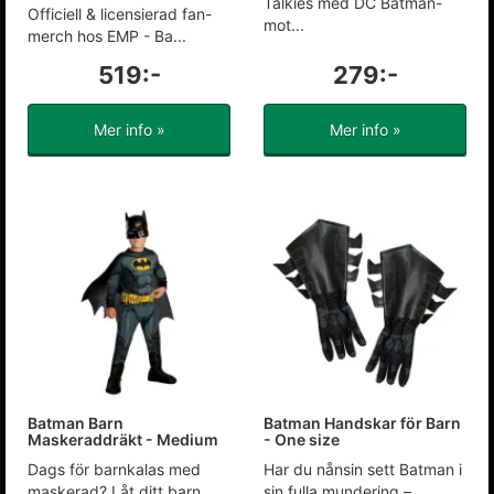
Talkies med DC Batman-
Officiell & licensierad fan-
mot...
merch hos EMP - Ba...
519:-
279:-
Mer info »
Mer info »
Batman Barn
Batman Handskar för Barn
Maskeraddräkt - Medium
- One size
Dags för barnkalas med
Har du nånsin sett Batman i
maskerad? Låt ditt barn
sin fulla mundering –...