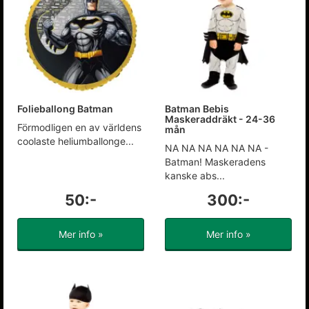
Folieballong Batman
Batman Bebis
Maskeraddräkt - 24-36
Förmodligen en av världens
mån
coolaste heliumballonge...
NA NA NA NA NA NA -
Batman! Maskeradens
kanske abs...
50:-
300:-
Mer info »
Mer info »