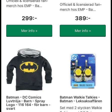
Officiell & licensierad fan-
Officiell & licensierad fan-
merch hos EMP - Ba...
merch hos EMP - Ba...
299:-
389:-
Mer info »
Mer info »
Batman - DC Comics
Batman Walkie Talkies -
Luvtröja - Barn - Spray
Batman - Leksaksaffären
Logo - 116 164 - för barn -
Set med 2 stycken Walkie
svart