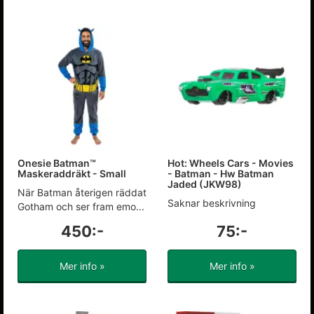
Onesie Batman™
Hot: Wheels Cars - Movies
Maskeraddräkt - Small
- Batman - Hw Batman
Jaded (JKW98)
När Batman återigen räddat
Saknar beskrivning
Gotham och ser fram emo...
450:-
75:-
Mer info »
Mer info »