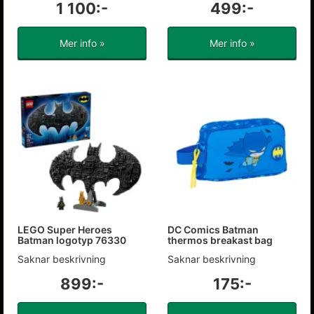
1 100:-
499:-
Mer info »
Mer info »
LEGO Super Heroes
DC Comics Batman
Batman logotyp 76330
thermos breakast bag
Saknar beskrivning
Saknar beskrivning
899:-
175:-