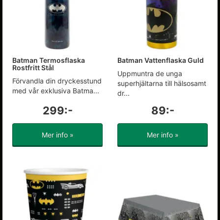
Batman Termosflaska
Batman Vattenflaska Guld
Rostfritt Stål
Uppmuntra de unga
Förvandla din dryckesstund
superhjältarna till hälsosamt
med vår exklusiva Batma...
dr...
299:-
89:-
Mer info »
Mer info »