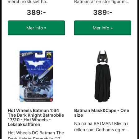
merch exklusivt ho...
Batman är en stor figur m...
389:-
389:-
Mer info »
Mer info »
Hot Wheels Batman 1:64
Batman Mask&Cape - One
The Dark Knight Batmobile
size
17/20 - Hot Wheels -
Na na na BATMAN! Kliv in i
Leksaksaffären
rollen som Gothams egen...
Hot Wheels DC Batman The
Dark Knight Batmobile (17...