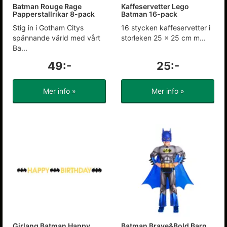
Batman Rouge Rage
Kaffeservetter Lego
Papperstallrikar 8-pack
Batman 16-pack
Stig in i Gotham Citys
16 stycken kaffeservetter i
spännande värld med vårt
storleken 25 x 25 cm m...
Ba...
49:-
25:-
Mer info »
Mer info »
Girlang Batman Happy
Batman Brave&Bold Barn