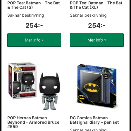
POP Tee: Batman - The Bat
POP Tee: Batman - The Bat
& The Cat (S)
& The Cat (XL)
Saknar beskrivning
Saknar beskrivning
254:-
254:-
Mer info »
Mer info »
POP Heroes Batman
DC Comics Batman
Beyhond - Armored Bruce
Batsignal diary + pen set
#559
Saknar beskrivning