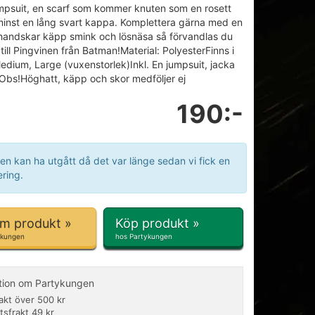
mpsuit, en scarf som kommer knuten som en rosett
minst en lång svart kappa. Komplettera gärna med en
handskar käpp smink och lösnäsa så förvandlas du
 till Pingvinen från Batman!Material: PolyesterFinns i
Medium, Large (vuxenstorlek)Inkl. En jumpsuit, jacka
Obs!Höghatt, käpp och skor medföljer ej
190:-
en kan ha utgått då det var länge sedan vi fick en
ring.
om produkt »
Köp produkt »
ykungen
hos Partykungen
tion om Partykungen
rakt över 500 kr
tsfrakt 49 kr