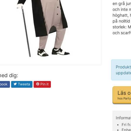
en grå ju
och inte 
höghatt, 
på nolltid
storlek: 
och scarf
Produkt
uppdate
ed dig:
book
Tweeta
Pin it
Läs 
hos Part
Informa
Fri f
Enhe