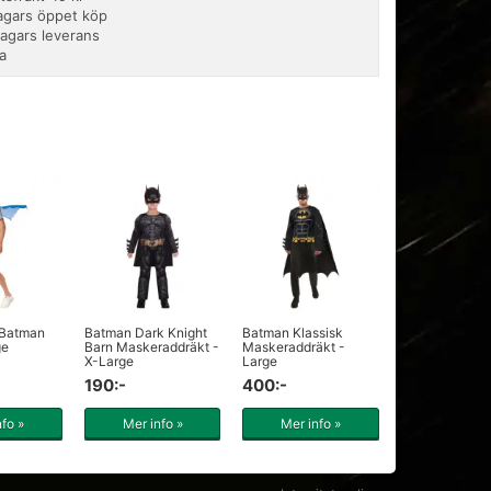
agars öppet köp
dagars leverans
a
 Batman
Batman Dark Knight
Batman Klassisk
ge
Barn Maskeraddräkt -
Maskeraddräkt -
X-Large
Large
190:-
400:-
nfo »
Mer info »
Mer info »