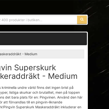
Sökfras:
Maskeraddräkt - Medium
gvin Superskurk
keraddräkt - Medium
 kriminella undre värld finns det ingen brist på
per, listiga skurkar och brutalitet, men på toppen
nns det bara plats för en: Pingvinen. Använd den här
r att förvandlas till en pingvin-liknande
k!Pingvin Superskurk Maskeraddräkt inkluderar en