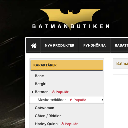
NYA PRODUKTER
FYNDHÖRNA
RABAT
Batma
KARAKTÄRER
Bane
Batgirl
Batman
-
Populär
Maskeradkläder
-
Populär
Catwoman
Gåtan / Riddler
Harley Quinn
-
Populär