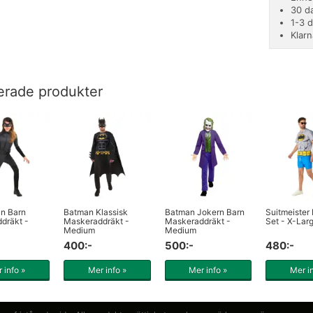
30 d
1-3 
Klarn
erade produkter
n Barn
Batman Klassisk
Batman Jokern Barn
Suitmeister
dräkt -
Maskeraddräkt -
Maskeraddräkt -
Set - X-Lar
Medium
Medium
400:-
500:-
480:-
 info »
Mer info »
Mer info »
Mer i