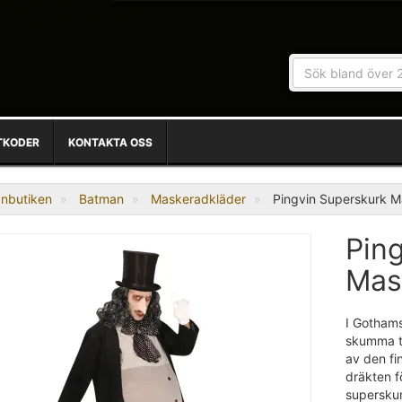
TKODER
KONTAKTA OSS
nbutiken
Batman
Maskeradkläder
Pingvin Superskurk 
Pin
Mas
I Gothams
skumma ty
av den fi
dräkten fö
superskur