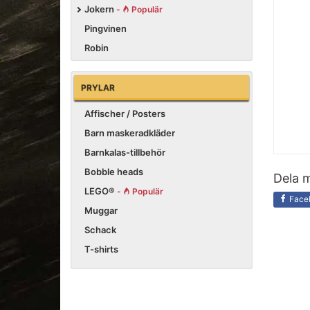
Jokern
-
Populär
Pingvinen
Robin
PRYLAR
Affischer / Posters
Barn maskeradkläder
Barnkalas-tillbehör
Bobble heads
Dela m
LEGO®
-
Populär
Face
Muggar
Schack
T-shirts