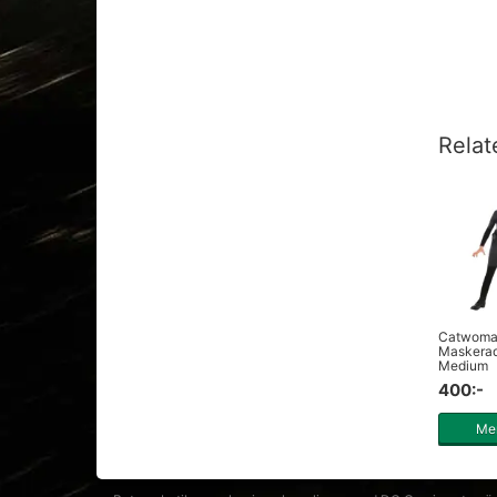
Relat
Catwoma
Maskerad
Medium
400:-
Mer