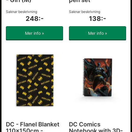
- Girl (M)
pen set
Saknar beskrivning
Saknar beskrivning
248:-
138:-
Mer info »
Mer info »
DC - Flanel Blanket
DC Comics
110x150cm -
Notebook with 3D-