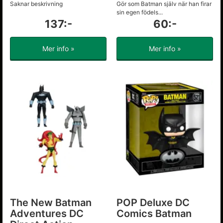
Saknar beskrivning
Gör som Batman själv när han firar
sin egen födels...
137:-
60:-
Mer info »
Mer info »
The New Batman
POP Deluxe DC
Adventures DC
Comics Batman