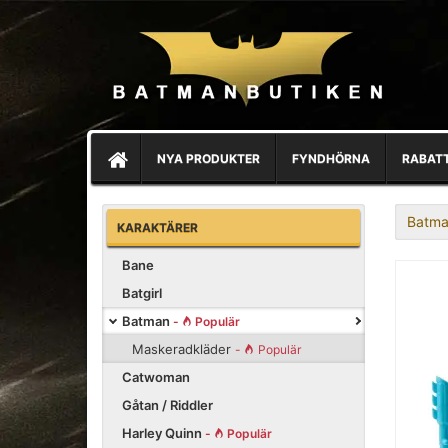
NYA PRODUKTER
FYNDHÖRNA
RABAT
Batma
KARAKTÄRER
Bane
Batgirl
Batman
-
Populär
Maskeradkläder
-
Populär
Catwoman
Gåtan / Riddler
Harley Quinn
-
Populär