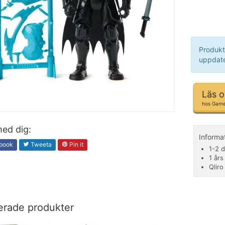
Produkt
uppdate
Läs 
hos Gam
ed dig:
Inform
book
Tweeta
Pin it
1-2 d
1 års
Qliro
erade produkter