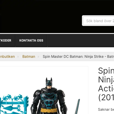
TKODER
KONTAKTA OSS
nbutiken
Batman
Spin Master DC Batman: Ninja Strike - Ba
Spi
Ninj
Act
(20
Saknar b