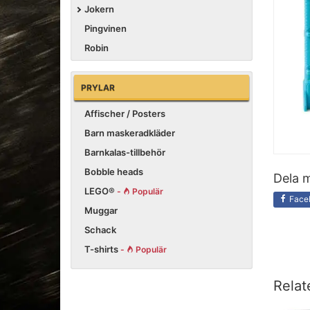
Jokern
Pingvinen
Robin
PRYLAR
Affischer / Posters
Barn maskeradkläder
Barnkalas-tillbehör
Bobble heads
Dela m
LEGO®
-
Populär
Face
Muggar
Schack
T-shirts
-
Populär
Relat