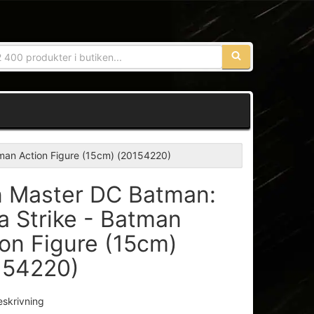
Sökfras:
tman Action Figure (15cm) (20154220)
n Master DC Batman:
a Strike - Batman
ion Figure (15cm)
154220)
eskrivning