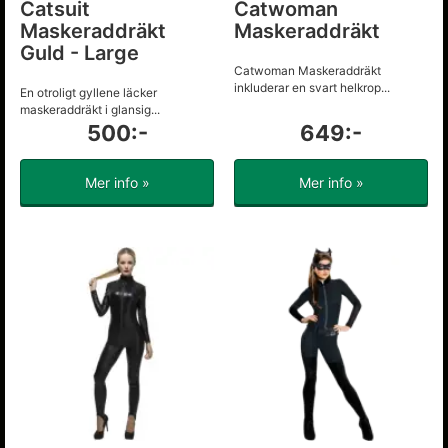
Catsuit
Catwoman
Maskeraddräkt
Maskeraddräkt
Guld - Large
Catwoman Maskeraddräkt
inkluderar en svart helkrop...
En otroligt gyllene läcker
maskeraddräkt i glansig...
500:-
649:-
Mer info »
Mer info »