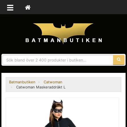
Sökfra
Batmanbutiken
Catwoman
Catwoman Maskeraddräkt L