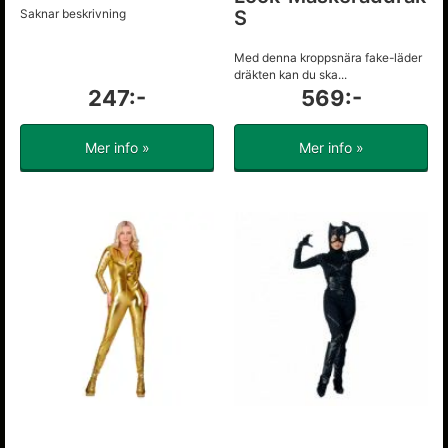
Saknar beskrivning
S
Med denna kroppsnära fake-läder
dräkten kan du ska...
247:-
569:-
Mer info »
Mer info »