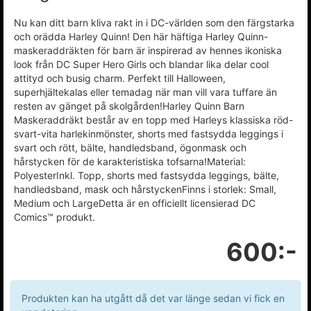
Nu kan ditt barn kliva rakt in i DC-världen som den färgstarka
och orädda Harley Quinn! Den här häftiga Harley Quinn-
maskeraddräkten för barn är inspirerad av hennes ikoniska
look från DC Super Hero Girls och blandar lika delar cool
attityd och busig charm. Perfekt till Halloween,
superhjältekalas eller temadag när man vill vara tuffare än
resten av gänget på skolgården!Harley Quinn Barn
Maskeraddräkt består av en topp med Harleys klassiska röd-
svart-vita harlekinmönster, shorts med fastsydda leggings i
svart och rött, bälte, handledsband, ögonmask och
hårstycken för de karakteristiska tofsarna!Material:
PolyesterInkl. Topp, shorts med fastsydda leggings, bälte,
handledsband, mask och hårstyckenFinns i storlek: Small,
Medium och LargeDetta är en officiellt licensierad DC
Comics™ produkt.
600:-
Produkten kan ha utgått då det var länge sedan vi fick en