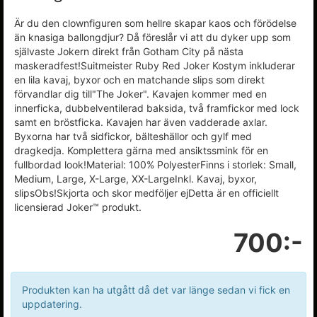
Är du den clownfiguren som hellre skapar kaos och förödelse
än knasiga ballongdjur? Då föreslår vi att du dyker upp som
självaste Jokern direkt från Gotham City på nästa
maskeradfest!Suitmeister Ruby Red Joker Kostym inkluderar
en lila kavaj, byxor och en matchande slips som direkt
förvandlar dig till"The Joker". Kavajen kommer med en
innerficka, dubbelventilerad baksida, två framfickor med lock
samt en bröstficka. Kavajen har även vadderade axlar.
Byxorna har två sidfickor, bälteshällor och gylf med
dragkedja. Komplettera gärna med ansiktssmink för en
fullbordad look!Material: 100% PolyesterFinns i storlek: Small,
Medium, Large, X-Large, XX-LargeInkl. Kavaj, byxor,
slipsObs!Skjorta och skor medföljer ejDetta är en officiellt
licensierad Joker™ produkt.
700:-
Produkten kan ha utgått då det var länge sedan vi fick en
uppdatering.