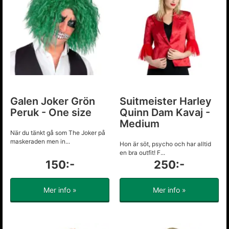
Galen Joker Grön
Suitmeister Harley
Peruk - One size
Quinn Dam Kavaj -
Medium
När du tänkt gå som The Joker på
maskeraden men in...
Hon är söt, psycho och har alltid
en bra outfit! F...
150:-
250:-
Mer info »
Mer info »