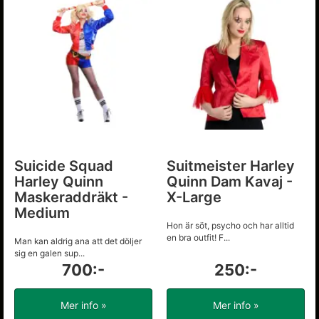
Suicide Squad
Suitmeister Harley
Harley Quinn
Quinn Dam Kavaj -
Maskeraddräkt -
X-Large
Medium
Hon är söt, psycho och har alltid
en bra outfit! F...
Man kan aldrig ana att det döljer
sig en galen sup...
700:-
250:-
Mer info »
Mer info »