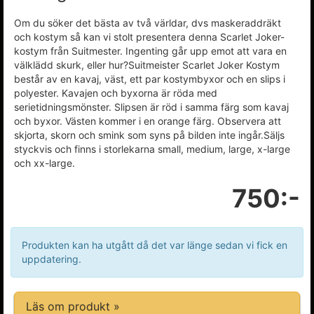
Om du söker det bästa av två världar, dvs maskeraddräkt
och kostym så kan vi stolt presentera denna Scarlet Joker-
kostym från Suitmester. Ingenting går upp emot att vara en
välklädd skurk, eller hur?Suitmeister Scarlet Joker Kostym
består av en kavaj, väst, ett par kostymbyxor och en slips i
polyester. Kavajen och byxorna är röda med
serietidningsmönster. Slipsen är röd i samma färg som kavaj
och byxor. Västen kommer i en orange färg. Observera att
skjorta, skorn och smink som syns på bilden inte ingår.Säljs
styckvis och finns i storlekarna small, medium, large, x-large
och xx-large.
750:-
Produkten kan ha utgått då det var länge sedan vi fick en
uppdatering.
Läs om produkt »