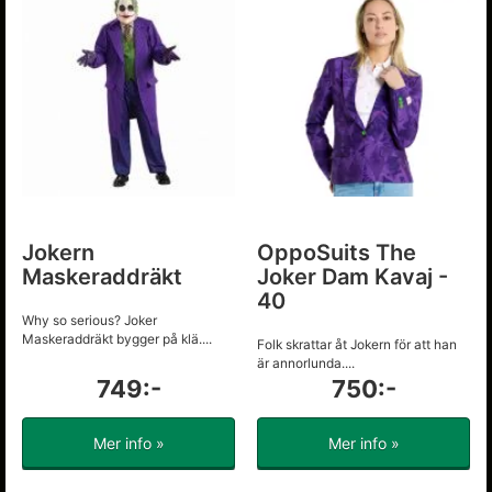
Jokern
OppoSuits The
Maskeraddräkt
Joker Dam Kavaj -
40
Why so serious? Joker
Maskeraddräkt bygger på klä....
Folk skrattar åt Jokern för att han
är annorlunda....
749:-
750:-
Mer info »
Mer info »