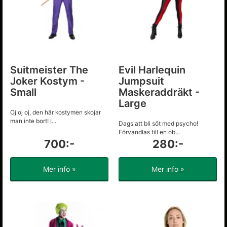
Suitmeister The
Evil Harlequin
Joker Kostym -
Jumpsuit
Small
Maskeraddräkt -
Large
Oj oj oj, den här kostymen skojar
man inte bort! I...
Dags att bli söt med psycho!
Förvandlas till en ob...
700:-
280:-
Mer info »
Mer info »