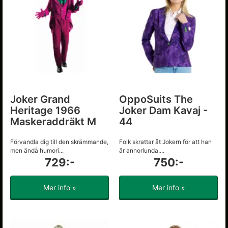
Joker Grand
OppoSuits The
Heritage 1966
Joker Dam Kavaj -
Maskeraddräkt M
44
Förvandla dig till den skrämmande,
Folk skrattar åt Jokern för att han
men ändå humori...
är annorlunda....
729:-
750:-
Mer info »
Mer info »